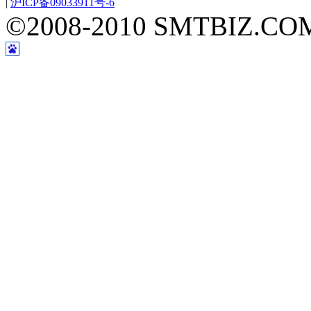
|
沪ICP备09033911号-6
©2008-2010 SMTBIZ.COM A