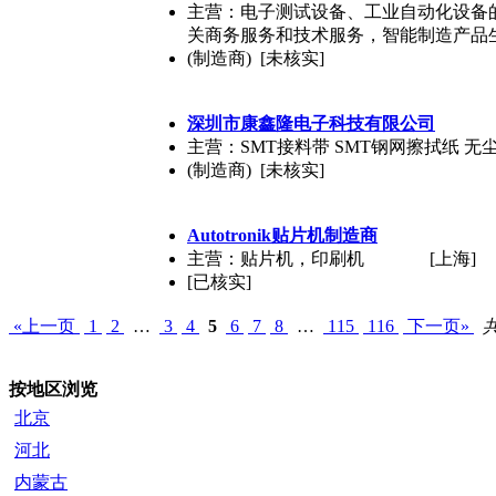
主营：电子测试设备、工业自动化设备
关商务服务和技术服务，智能制造产品
(制造商) [未核实]
深圳市康鑫隆电子科技有限公司
主营：SMT接料带 SMT钢网擦拭纸 无
(制造商) [未核实]
Autotronik贴片机制造商
主营：贴片机，印刷机
[上海]
[已核实]
«上一页
1
2
…
3
4
5
6
7
8
…
115
116
下一页»
共
按地区浏览
北京
河北
内蒙古