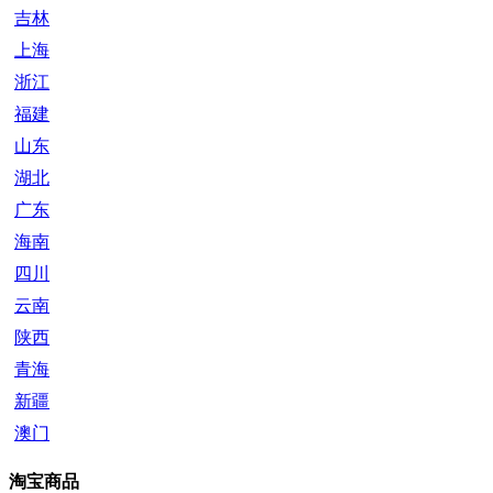
吉林
上海
浙江
福建
山东
湖北
广东
海南
四川
云南
陕西
青海
新疆
澳门
淘宝商品