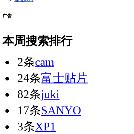
广告
本周搜索排行
2条
cam
24条
富士贴片
82条
juki
17条
SANYO
3条
XP1