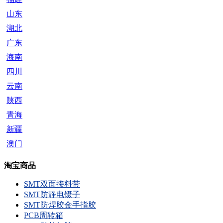
山东
湖北
广东
海南
四川
云南
陕西
青海
新疆
澳门
淘宝商品
SMT双面接料带
SMT防静电镊子
SMT防焊胶金手指胶
PCB周转箱