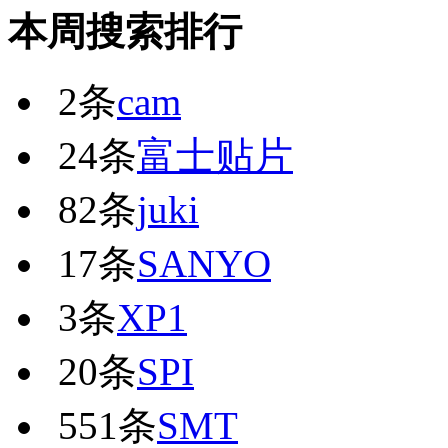
本周搜索排行
2条
cam
24条
富士贴片
82条
juki
17条
SANYO
3条
XP1
20条
SPI
551条
SMT