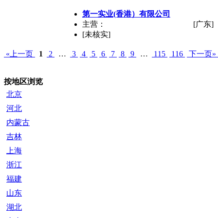
第一实业(香港）有限公司
主营：
[广东]
[未核实]
«上一页
1
2
…
3
4
5
6
7
8
9
…
115
116
下一页»
按地区浏览
北京
河北
内蒙古
吉林
上海
浙江
福建
山东
湖北