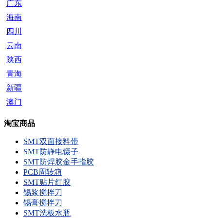
广东
海南
四川
云南
陕西
青海
新疆
澳门
淘宝商品
SMT双面接料带
SMT防静电镊子
SMT防焊胶金手指胶
PCB周转箱
SMT贴片红胶
锡浆搅拌刀
锡膏搅拌刀
SMT洗板水瓶