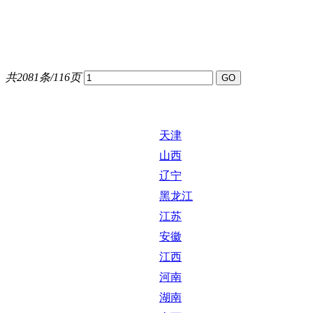
共2081条/116页
天津
山西
辽宁
黑龙江
江苏
安徽
江西
河南
湖南