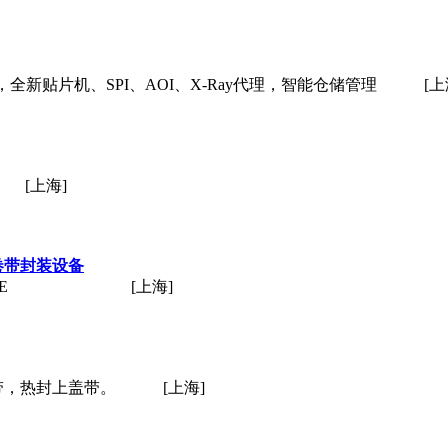
全新贴片机、SPI、AOI、X-Ray代理，智能仓储管理
[上
[上海]
G 卷带封装设备
E
[上海]
粘上盖带，热封上盖带。
[上海]